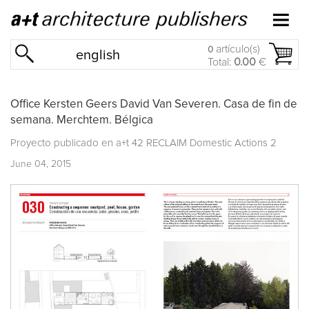
artículo(s)
0
english
Total:
0.00
€
Office Kersten Geers David Van Severen. Casa de fin de
semana. Merchtem. Bélgica
Proyecto publicado en
a+t 42 RECLAIM Domestic Actions 2
June 04, 2015