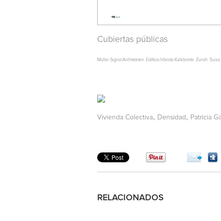
Cubiertas públicas
Müller Sigrist Architekten. Edificio híbrido Kalkbreite. Zurich. Suiza
,
,
Vivienda Colectiva
Densidad
Patricia G
RELACIONADOS