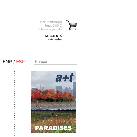
Tiene
0
artículo(s)
Total:
0.00
€
> Tramitar pedido
MI CUENTA
> Acceder
ENG
/
ESP