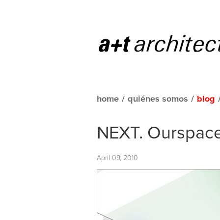
home
/
quiénes somos
/
blog
NEXT. Ourspac
April 09, 2010