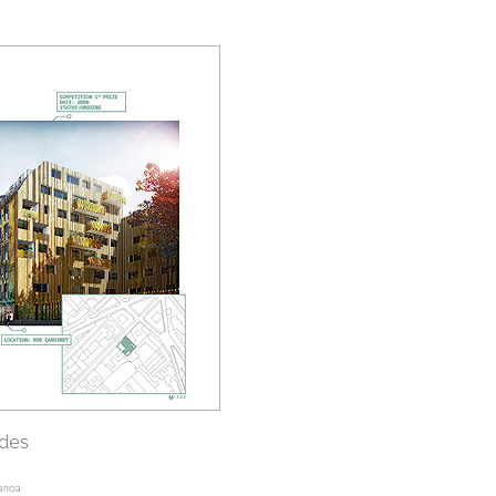
ades
ancia