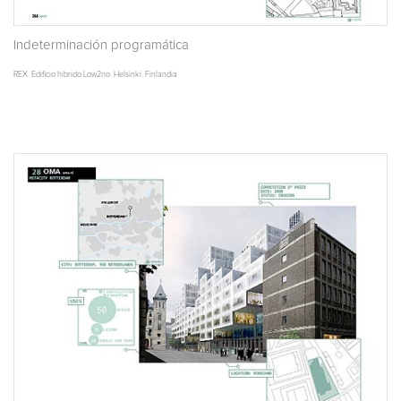
Indeterminación programática
REX. Edificio híbrido Low2no. Helsinki. Finlandia