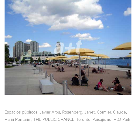
,
,
,
,
Espacios públicos
Javier Arpa
Rosenberg, Janet
Cormier, Claude
,
,
,
,
Hariri Pontarini
THE PUBLIC CHANCE
Toronto
Paisajismo
HtO Park