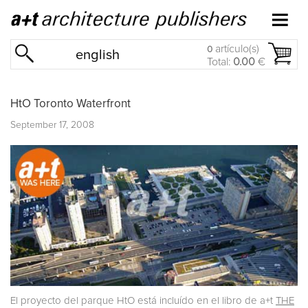
artículo(s)
0
english
Total:
0.00
€
HtO Toronto Waterfront
September 17, 2008
El proyecto del parque HtO está incluído en el libro de a+t
THE