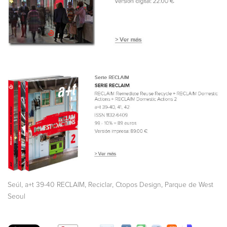
,
,
,
,
Seúl
a+t 39-40 RECLAIM
Reciclar
Ctopos Design
Parque de West
Seoul