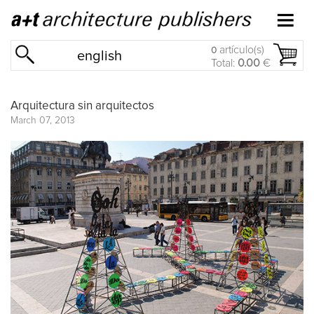
artículo(s)
0
english
Total:
0.00
€
Arquitectura sin arquitectos
March 07, 2013