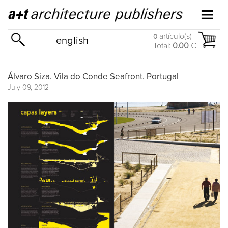
artículo(s)
0
english
Total:
0.00
€
Álvaro Siza. Vila do Conde Seafront. Portugal
July 09, 2012