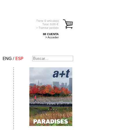
Tiene
0
artículo(s)
Total:
0.00
€
> Tramitar pedido
MI CUENTA
> Acceder
ENG
/
ESP