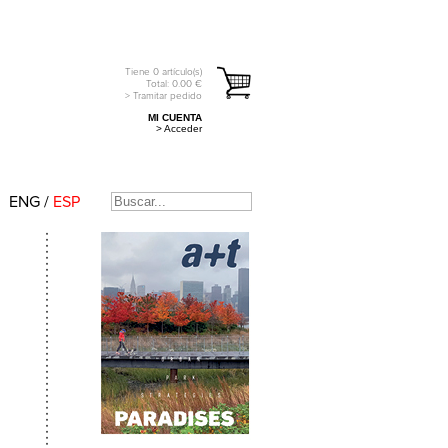
Tiene
0
artículo(s)
Total:
0.00
€
> Tramitar pedido
MI CUENTA
> Acceder
ENG
/
ESP