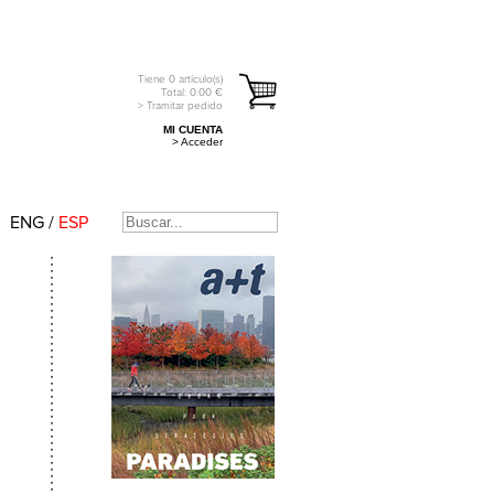
Tiene
0
artículo(s)
Total:
0.00
€
> Tramitar pedido
MI CUENTA
> Acceder
ENG
/
ESP