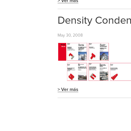
> Ver más
Density Conde
May 30, 2008
> Ver más