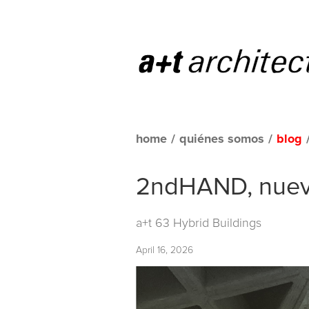
home
/
quiénes somos
/
blog
2ndHAND, nueva 
a+t 63 Hybrid Buildings
April 16, 2026