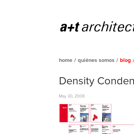
home
/
quiénes somos
/
blog
Density Conde
May 30, 2008