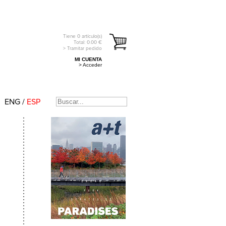
Tiene
0
artículo(s)
Total:
0.00
€
> Tramitar pedido
MI CUENTA
> Acceder
ENG
/
ESP