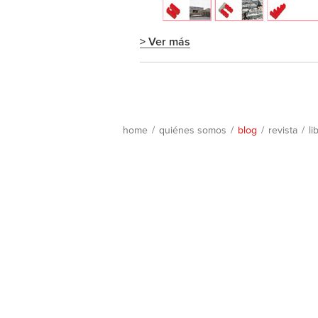
> Ver más
home
/
quiénes somos
/
blog
/
revista
/
li