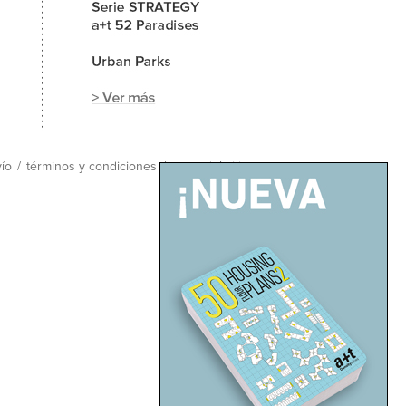
ío
/
términos y condiciones
/
mapa del sitio