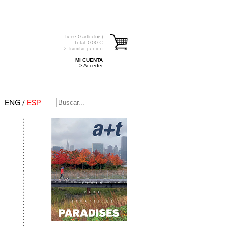
Tiene
0
artículo(s)
Total:
0.00
€
> Tramitar pedido
MI CUENTA
> Acceder
ENG
/
ESP