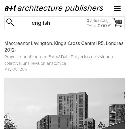
artículo(s)
0
english
Total:
0.00
€
Maccreanor Lavington. King's Cross Central R5. Londres
2012-
Proyecto publicado en
Form&Data Proyectos de vivienda
colectiva: una revisión anatómica
May 08, 2017