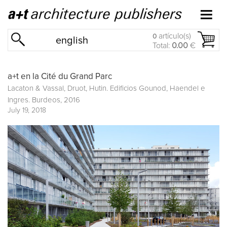
artículo(s)
0
english
Total:
0.00
€
a+t en la Cité du Grand Parc
Lacaton & Vassal, Druot, Hutin. Edificios Gounod, Haendel e
Ingres. Burdeos, 2016
July 19, 2018