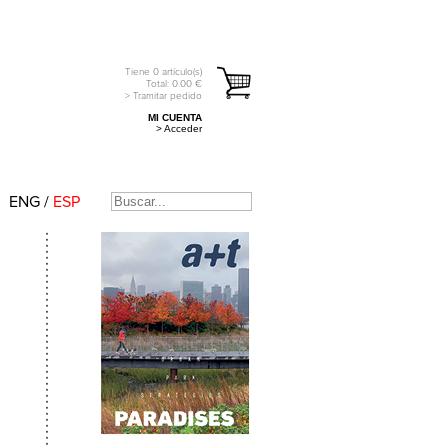
Tiene
0
artículo(s)
Total:
0.00
€
> Tramitar pedido
MI CUENTA
> Acceder
ENG
/
ESP