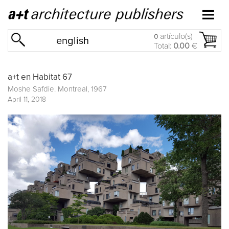
artículo(s)
0
english
Total:
0.00
€
a+t en Habitat 67
Moshe Safdie. Montreal, 1967
April 11, 2018