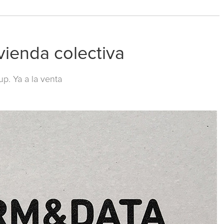
vienda colectiva
oup
. Ya a la venta