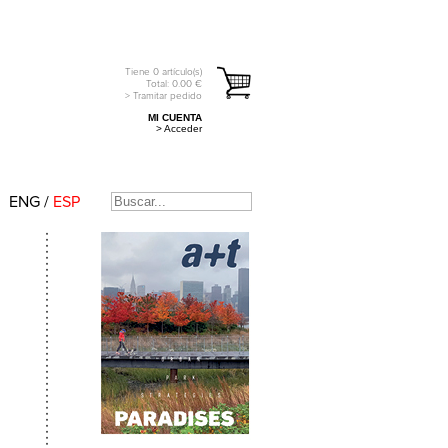
Tiene
0
artículo(s)
Total:
0.00
€
> Tramitar pedido
MI CUENTA
> Acceder
ENG
/
ESP