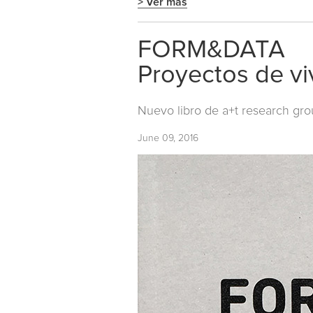
> Ver más
FORM&DATA
Proyectos de vi
Nuevo libro de
a+t research gr
June 09, 2016