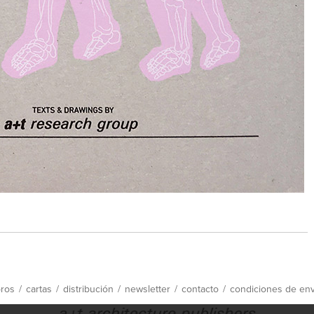
bros
/
cartas
/
distribución
/
newsletter
/
contacto
/
condiciones de env