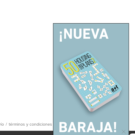
ío
/
términos y condiciones
/
mapa del sitio