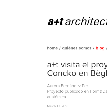
home
/
quiénes somos
/
blog
a+t visita el pr
Concko en Bègl
Aurora Fernández Per
Proyecto publicado en
Form&Dat
anatómica
March 13, 2018