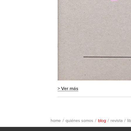
> Ver más
home
/
quiénes somos
/
blog
/
revista
/
li