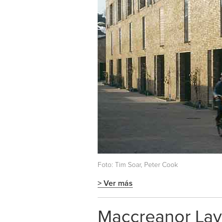
Foto: Tim Soar, Peter Cook
> Ver más
Maccreanor Lavi