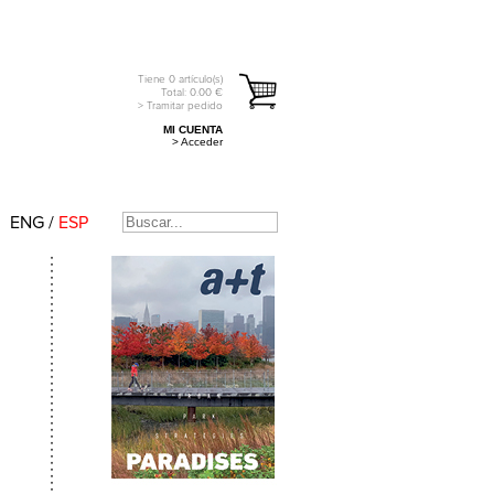
Tiene
0
artículo(s)
Total:
0.00
€
> Tramitar pedido
MI CUENTA
> Acceder
ENG
/
ESP