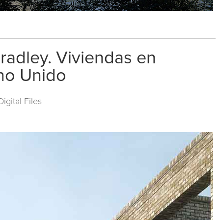
radley. Viviendas en
no Unido
gital Files