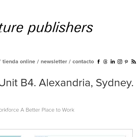
/
tienda online
/
newsletter
/
contacto
Unit B4. Alexandria, Sydney.
orkforce A Better Place to Work