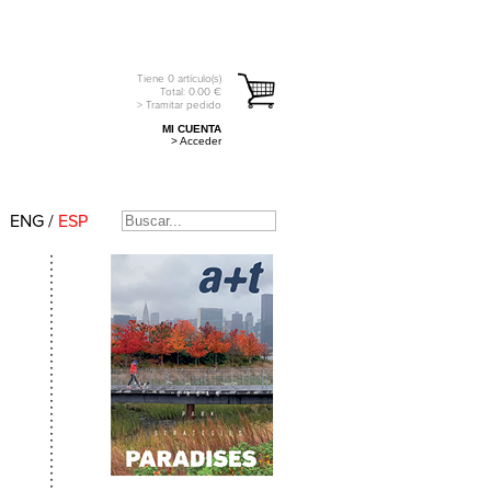
Tiene
0
artículo(s)
Total:
0.00
€
> Tramitar pedido
MI CUENTA
> Acceder
ENG
/
ESP