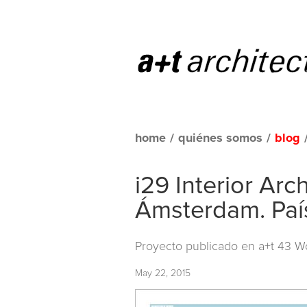
home
/
quiénes somos
/
blog
i29 Interior Arc
Ámsterdam. Paí
Proyecto publicado en
a+t 43 W
May 22, 2015