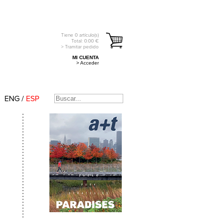
Tiene
0
artículo(s)
Total:
0.00
€
> Tramitar pedido
MI CUENTA
> Acceder
ENG
/
ESP