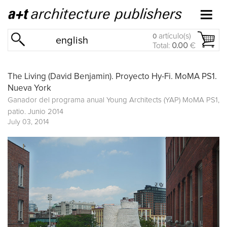
artículo(s)
0
english
Total:
0.00
€
The Living (David Benjamin). Proyecto Hy-Fi. MoMA PS1.
Nueva York
Ganador del programa anual Young Architects (YAP) MoMA PS1,
patio. Junio 2014
July 03, 2014