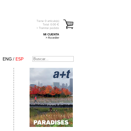
Tiene
0
artículo(s)
Total:
0.00
€
> Tramitar pedido
MI CUENTA
> Acceder
ENG
/
ESP