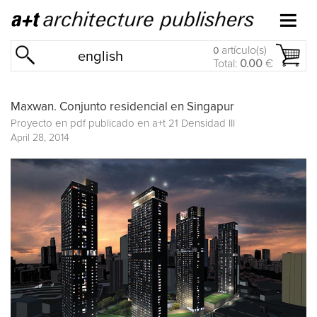
artículo(s)
0
english
Total:
0.00
€
Maxwan. Conjunto residencial en Singapur
Proyecto en pdf publicado en
a+t 21 Densidad III
April 28, 2014