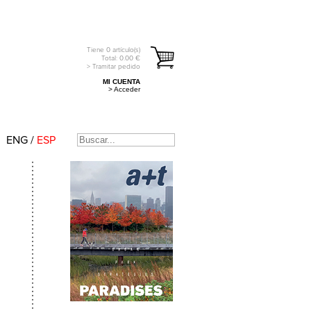
Tiene
0
artículo(s)
Total:
0.00
€
> Tramitar pedido
MI CUENTA
> Acceder
ENG
/
ESP