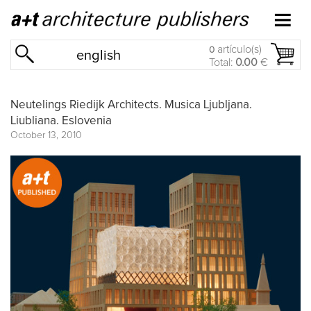
artículo(s)
0
english
Total:
0.00
€
Neutelings Riedijk Architects. Musica Ljubljana.
Liubliana. Eslovenia
October 13, 2010