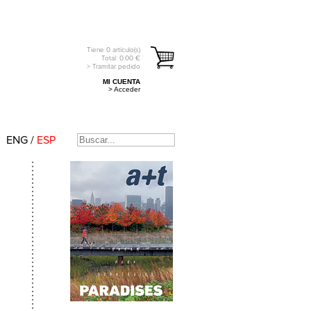
Tiene
0
artículo(s)
Total:
0.00
€
> Tramitar pedido
MI CUENTA
> Acceder
ENG
/
ESP