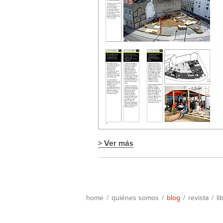
> Ver más
home
/
quiénes somos
/
blog
/
revista
/
li