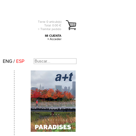
Tiene
0
artículo(s)
Total:
0.00
€
> Tramitar pedido
MI CUENTA
> Acceder
ENG
/
ESP