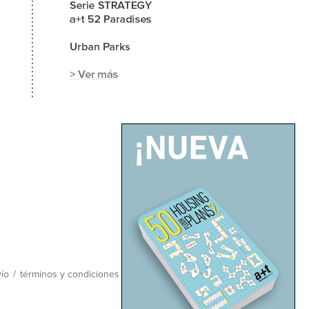
ío
/
términos y condiciones
/
mapa del sitio