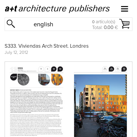
artículo(s)
0
english
Total:
0.00
€
S333. Viviendas Arch Street. Londres
July 12, 2012