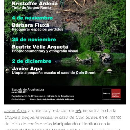
Javier Arpa
, arquitecto y redactor de
a+t
, impartirá la charla
Utopía a pequeña escala: el caso de Coin Street
, en el marco
del ciclo de conferencias
Manipulando el territorio
en la