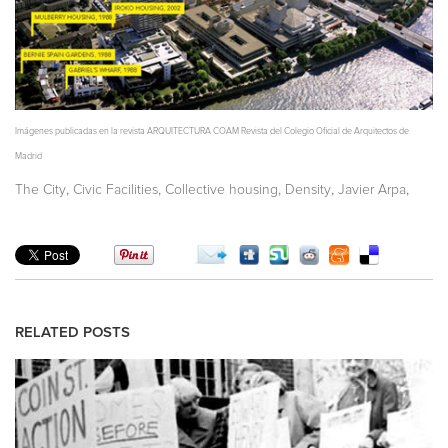
Imágenes publicadas en la revista ARQUITECTURA COAM Revista del Colegio Oficial de Arquitectos de
Madrid
,
,
,
,
,
The City
Civic Facilities
Collective housing
Density
Javier Arpa
RELATED POSTS