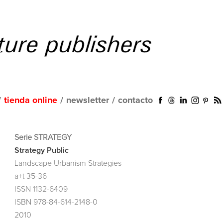
/
tienda online
/
newsletter
/
contacto
Serie STRATEGY
Strategy Public
Landscape Urbanism Strategies
a+t 35-36
ISSN 1132-6409
ISBN 978-84-614-2148-0
2010