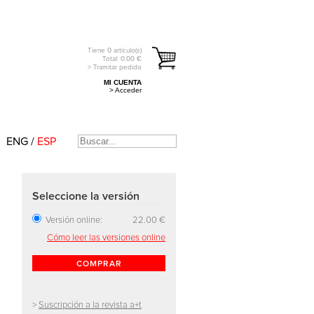
Tiene
0
artículo(s)
Total:
0.00
€
> Tramitar pedido
MI CUENTA
> Acceder
ENG
/
ESP
Seleccione la versión
Versión online:
22.00 €
Cómo leer las versiones online
COMPRAR
>
Suscripción a la revista a+t