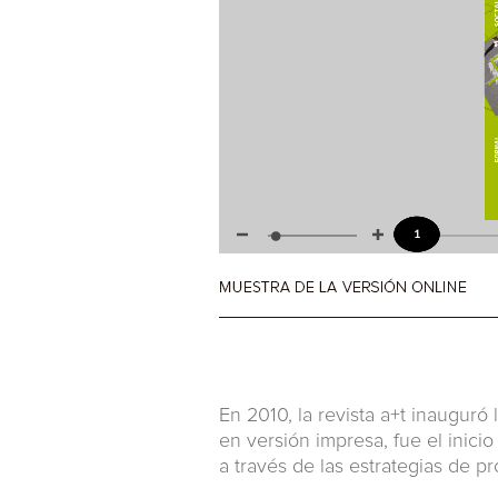
En 2010, la revista a+t inaugur
en versión impresa, fue el inici
a través de las estrategias de pr