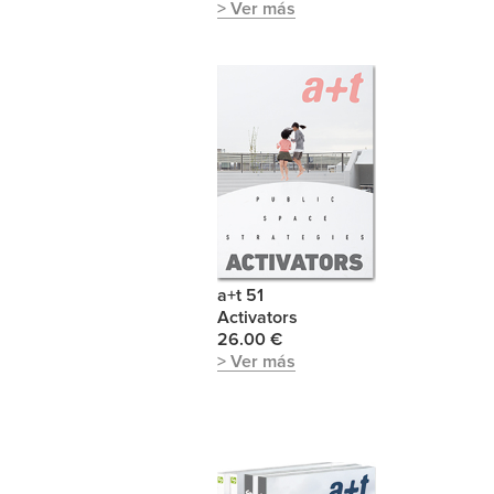
> Ver más
a+t 51
Activators
26.00 €
> Ver más