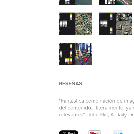
RESEÑAS
"Fantástica combinación de imág
del contenido... literalmente,
relevantes". John Hill, A Daily D