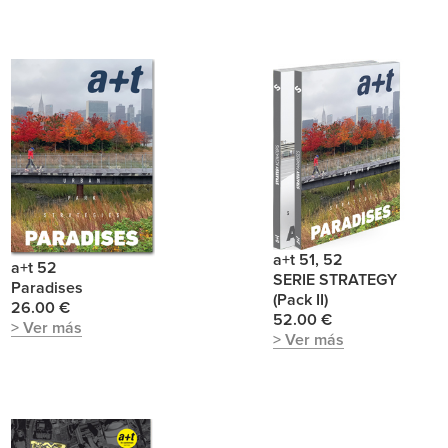
a+t 51, 52
a+t 52
SERIE STRATEGY
Paradises
(Pack II)
26.00 €
52.00 €
> Ver más
> Ver más