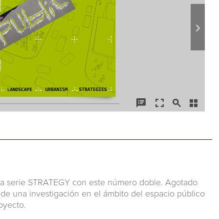
ó la serie STRATEGY con este número doble. Agotado
o de una investigación en el ámbito del espacio público
oyecto.