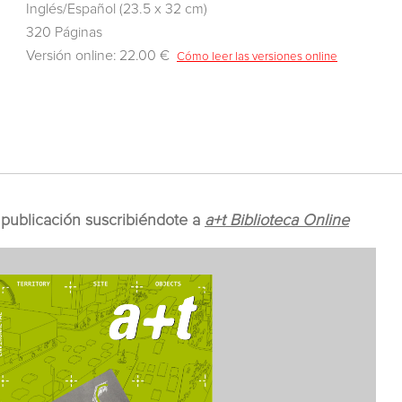
Inglés/Español (23.5 x 32 cm)
320 Páginas
Versión online: 22.00 €
Cómo leer las versiones online
publicación suscribiéndote a
a+t Biblioteca Online