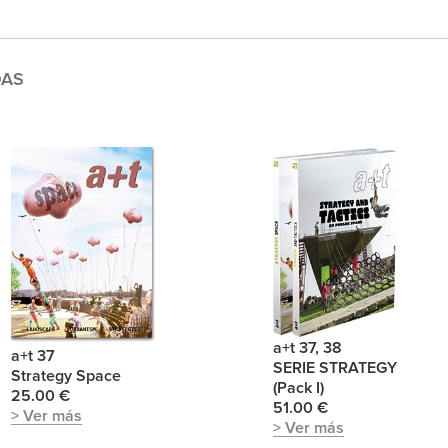
DAS
a+t 37, 38
a+t 37
SERIE STRATEGY
Strategy Space
(Pack I)
25.00 €
51.00 €
> Ver más
> Ver más