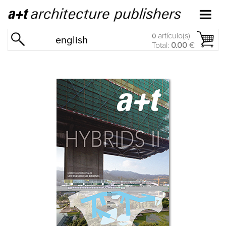
artículo(s)
0
english
Total:
0.00
€