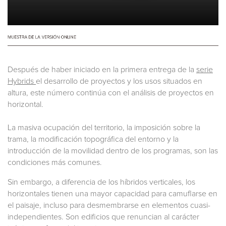
Después de haber iniciado en la primera entrega de la
serie
Hybrids
el desarrollo de proyectos y los usos situados en
altura, este número continúa con el análisis de proyectos en
horizontal.
La masiva ocupación del territorio, la imposición sobre la
trama, la modificación topográfica del entorno y la
introducción de la movilidad dentro de los programas, son las
condiciones más comunes.
Sin embargo, a diferencia de los híbridos verticales, los
horizontales tienen una mayor capacidad para camuflarse en
el paisaje, incluso para desmembrarse en elementos cuasi-
independientes. Son edificios que renuncian al carácter