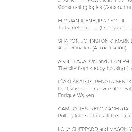
JEANNETTE KUO / Karamuk * Ku
Constructing logics (Construir un
FLORIAN IDENBURG / SO - IL
To be determined (Estar decidid
SHARON JOHNSTON & MARK 
Approximation (Aproximación)
ANNE LACATON and JEAN PHI
The city from and by housing (La
IÑAKI ÁBALOS, RENATA SENTK
Dualisms and a conversation wi
Enrique Walker)
CAMILO RESTREPO / AGENdA
Rolling Intersections (Intersecci
LOLA SHEPPARD and MASON W