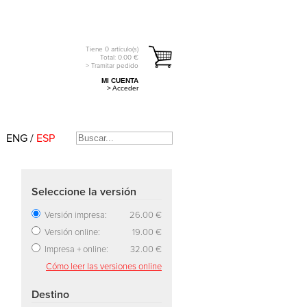
Tiene
0
artículo(s)
Total:
0.00
€
> Tramitar pedido
MI CUENTA
> Acceder
ENG
/
ESP
Seleccione la versión
Versión impresa:
26.00 €
Versión online:
19.00 €
Impresa + online:
32.00 €
Cómo leer las versiones online
Destino