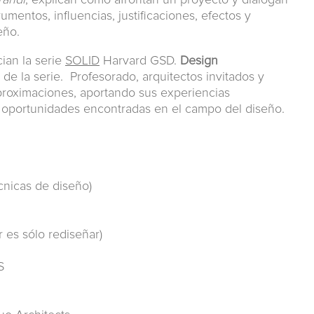
andi
, explican cómo afrontan un proyecto y dialogan
umentos, influencias, justificaciones, efectos y
eño.
cian la serie
SOLID
Harvard GSD.
Design
de la serie. Profesorado, arquitectos invitados y
aproximaciones, aportando sus experiencias
y oportunidades encontradas en el campo del diseño.
cnicas de diseño)
r es sólo rediseñar)
S