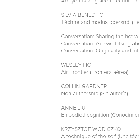
Are you talking about techniques.
SÍLVIA BENEDITO
Téchne and modus operandi (Té
Conversation: Sharing the hot-wi
Conversation: Are we talking abo
Conversation: Originality and intu
WESLEY HO
Air Frontier (Frontera aérea)
COLLIN GARDNER
Non-authorship (Sin autoría)
ANNE LIU
Embodied cognition (Conocimien
KRZYSZTOF WODICZKO
A technique of the self (Una téc