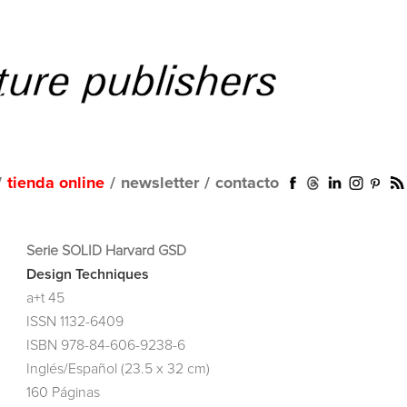
/
tienda online
/
newsletter
/
contacto
Serie SOLID Harvard GSD
Design Techniques
a+t 45
ISSN 1132-6409
ISBN 978-84-606-9238-6
Inglés/Español (23.5 x 32 cm)
160 Páginas