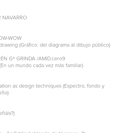
OR NAVARRO
 BOW-WOW
drawing (Gráfico: del diagrama al dibujo público)
ÉN Gª GRINDA /AMID.cero9
d (En un mundo cada vez más familiar)
tion as design techniques (Espectro, fondo y
eño)
ñáis?)