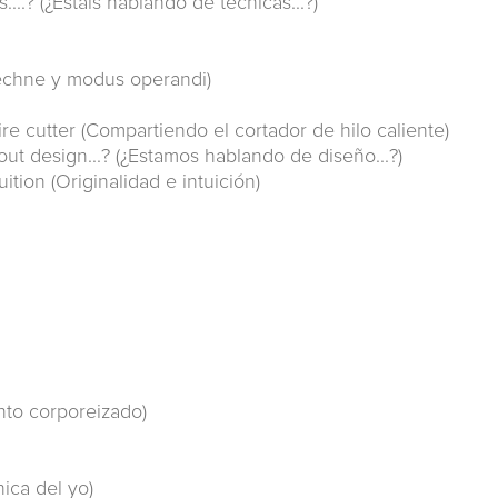
...? (¿Estáis hablando de técnicas...?)
chne y modus operandi)
re cutter (Compartiendo el cortador de hilo caliente)
ut design...? (¿Estamos hablando de diseño...?)
ition (Originalidad e intuición)
to corporeizado)
nica del yo)