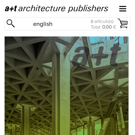
artículo(s)
0
english
Total:
0.00
€