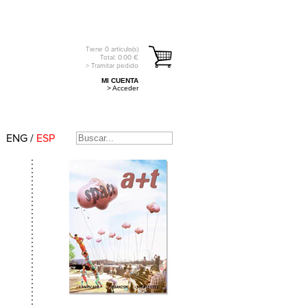
Tiene
0
artículo(s)
Total:
0.00
€
> Tramitar pedido
MI CUENTA
> Acceder
ENG
/
ESP