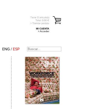
Tiene
0
artículo(s)
Total:
0.00
€
> Tramitar pedido
MI CUENTA
> Acceder
ENG
/
ESP