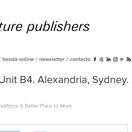
/
tienda online
/
newsletter
/
contacto
Unit B4. Alexandria, Sydney.
orkforce A Better Place to Work