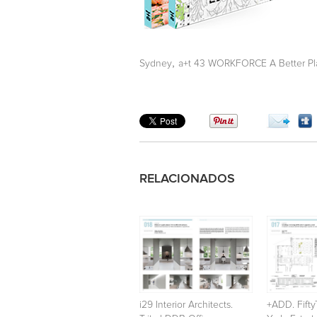
,
Sydney
a+t 43 WORKFORCE A Better Pl
RELACIONADOS
i29 Interior Architects.
+ADD. Fift