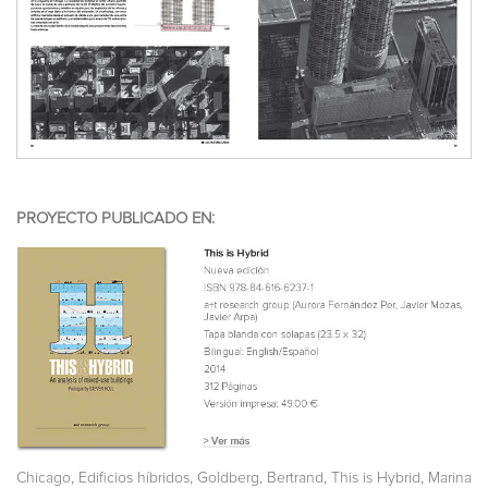
PROYECTO PUBLICADO EN:
,
,
,
,
Chicago
Edificios híbridos
Goldberg, Bertrand
This is Hybrid
Marina