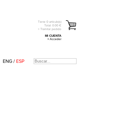
Tiene
0
artículo(s)
Total:
0.00
€
> Tramitar pedido
MI CUENTA
> Acceder
ENG
/
ESP