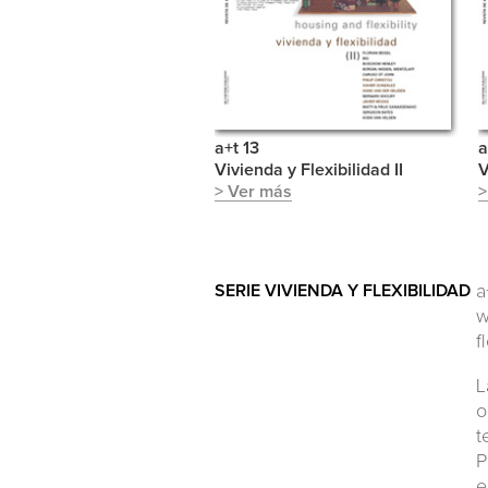
a+t 13
a
Vivienda y Flexibilidad II
V
> Ver más
>
SERIE VIVIENDA Y FLEXIBILIDAD
a
w
f
L
o
t
P
e