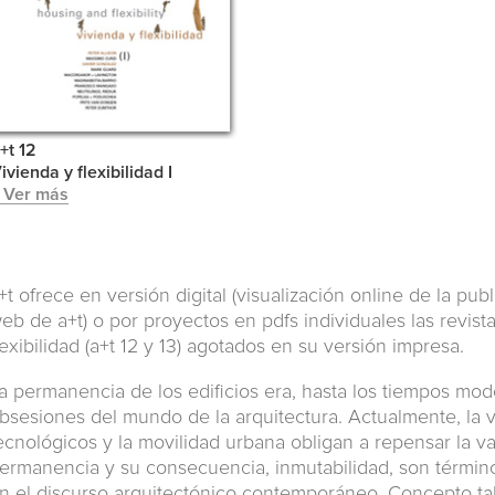
+t 12
ivienda y flexibilidad I
 Ver más
+t ofrece en
versión digital
(visualización online de la pub
eb de a+t) o por proyectos en pdfs individuales
las revist
lexibilidad (a+t
12
y
13
) agotados en su versión impresa.
a permanencia de los edificios era, hasta los tiempos mod
bsesiones del mundo de la arquitectura. Actualmente, la 
ecnológicos y la movilidad urbana obligan a repensar la va
ermanencia y su consecuencia, inmutabilidad, son térm
n el discurso arquitectónico contemporáneo. Concepto tal