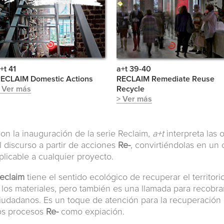
+t 41
a+t 39-40
ECLAIM Domestic Actions
RECLAIM Remediate Reuse
 Ver más
Recycle
> Ver más
on la inauguración de la serie Reclaim,
a+t
interpreta las 
l discurso a partir de acciones
Re-
, convirtiéndolas en un
plicable a cualquier proyecto.
eclaim
tiene el sentido ecológico de recuperar el territorio,
 los materiales, pero también es una llamada para recobra
iudadanos. Es un toque de atención para la recuperación 
os procesos
Re-
como expiación.