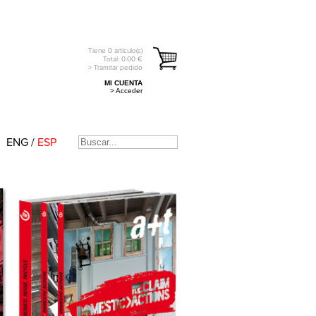
Tiene
0
artículo(s)
Total:
0.00
€
> Tramitar pedido
MI CUENTA
> Acceder
ENG
/
ESP