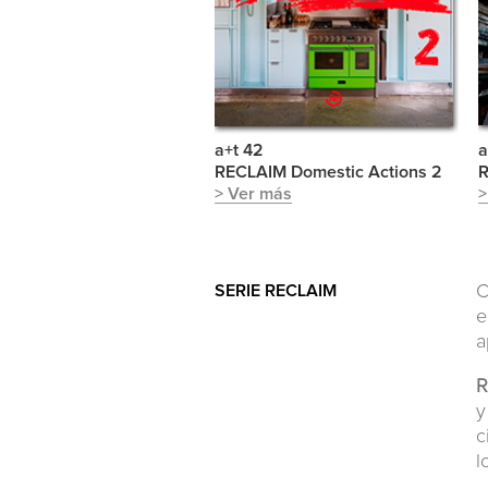
a+t 42
a
RECLAIM Domestic Actions 2
R
> Ver más
>
SERIE RECLAIM
C
e
a
R
y
c
l