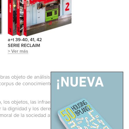
a+t 39-40, 41, 42
SERIE RECLAIM
> Ver más
obras objeto de análisis y ordena
 corpus de conocimiento
 los objetos, las infraestructuras
r la dignidad y los derechos
moral de la sociedad a través de