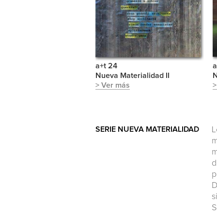
a+t 24
a
Nueva Materialidad II
N
> Ver más
>
SERIE NUEVA MATERIALIDAD
L
m
m
d
p
D
s
S