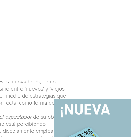
cesos innovadores, como
mo entre 'nuevos' y 'viejos'
 por medio de estrategias que
orrrecta, como forma de acción
el espectador
de su obra se
ue está percibiendo.
s, díscolamente empleados, a