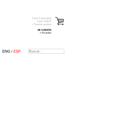
Tiene
0
artículo(s)
Total:
0.00
€
> Tramitar pedido
MI CUENTA
> Acceder
ENG
/
ESP