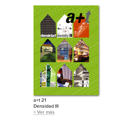
a+t 21
Densidad III
> Ver más