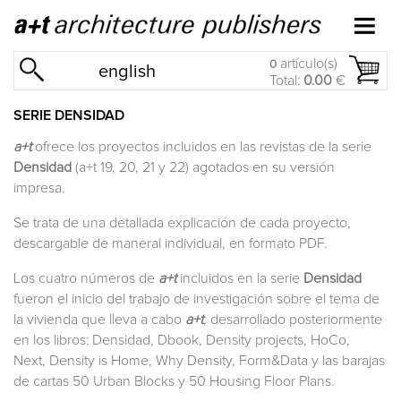
artículo(s)
0
english
Total:
0.00
€
SERIE DENSIDAD
a+t
ofrece los proyectos incluidos en las revistas de la serie
Densidad
(a+t
19
,
20
,
21
y
22
) agotados en su versión
impresa.
Se trata de una detallada explicación de cada proyecto,
descargable de maneral individual, en formato PDF.
Los cuatro números de
a+t
incluidos en la serie
Densidad
fueron el inicio del trabajo de investigación sobre el tema de
la vivienda que lleva a cabo
a+t
, desarrollado posteriormente
en los
libros
:
Densidad
,
Dbook
,
Density projects
,
HoCo
,
Next
,
Density is Home,
Why Density
,
Form&Data
y
las barajas
de cartas 50 Urban Blocks y 50 Housing Floor Plans.