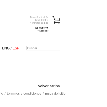
Tiene
0
artículo(s)
Total:
0.00
€
> Tramitar pedido
MI CUENTA
> Acceder
ENG
/
ESP
volver arriba
ío
/
términos y condiciones
/
mapa del sitio