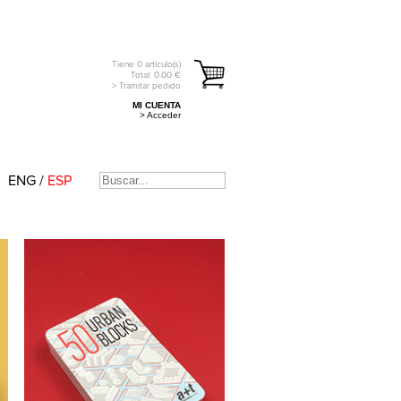
Tiene
0
artículo(s)
Total:
0.00
€
> Tramitar pedido
MI CUENTA
> Acceder
ENG
/
ESP