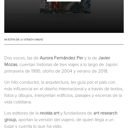
Dos voces, las de
Aurora Fernández Per
y la de
Javier
Mozas
, cuentan historias de tres viajes a lo largo de Japón:
primavera de 1995, otoño de 2004 y verano de 2018.
Un hilo conductor, la arquitectura, les guía por el país con
más influencia en el diseño internacional y a través de textos,
fotos y dibujos, interpretan edificios, paisajes y escenas de la
vida cotidiana.
Los editores de la
revista a+t
y fundadores de
a+t research
group,
aportan la versión del viajero, de quien llega a un
lugar y cuenta lo que ha visto.