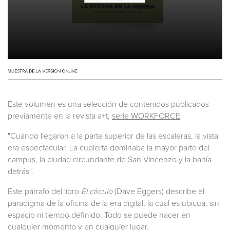
Este volumen es una selección de contenidos publicados
previamente en la revista a+t,
serie WORKFORCE
.
"Cuando llegaron a la parte superior de las escaleras, la vista
era espectacular. La cubierta dominaba la mayor parte del
campus, la ciudad circundante de San Vincenzo y la bahía
detrás".
Este párrafo del libro
El círculo
(Dave Eggers) describe el
paradigma de la oficina de la era digital, la cual es ubicua, sin
espacio ni tiempo definido. Todo se puede hacer en
cualquier momento y en cualquier lugar.