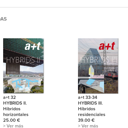
DAS
a+t 32
a+t 33-34
HYBRIDS II.
HYBRIDS III.
Híbridos
Híbridos
horizontales
residenciales
25.00 €
39.00 €
> Ver más
> Ver más