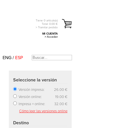
Tiene
0
artículo(s)
Total:
0.00
€
> Tramitar pedido
MI CUENTA
> Acceder
ENG
/
ESP
Seleccione la versión
Versión impresa:
26.00 €
Versión online:
19.00 €
Impresa + online:
32.00 €
Cómo leer las versiones online
Destino