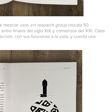
de mezclar usos
a+t research group
rescata 50
ntre finales del siglo XIX y comienzos del XXI. Cada
ección, con sus funciones a la vista, y cuenta una