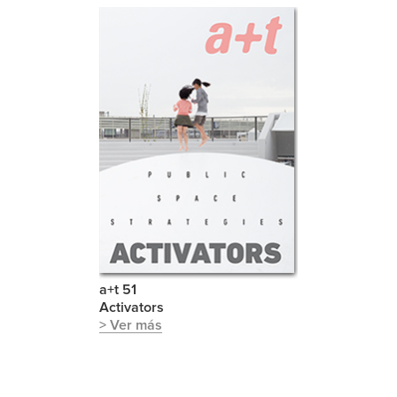
a+t 51
Activators
> Ver más