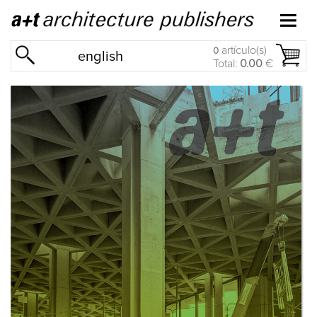
artículo(s)
0
english
Total:
0.00
€