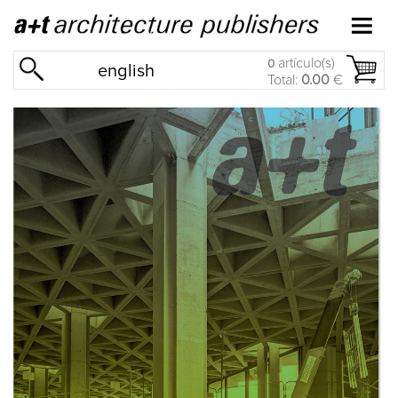
artículo(s)
0
english
Total:
0.00
€