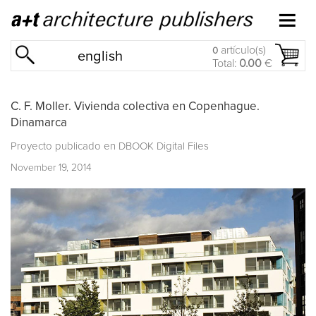
artículo(s)
0
english
Total:
0.00
€
C. F. Moller. Vivienda colectiva en Copenhague.
Dinamarca
Proyecto publicado en
DBOOK Digital Files
November 19, 2014