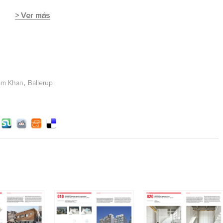
,
am Khan
Ballerup