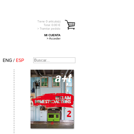
Tiene
0
artículo(s)
Total:
0.00
€
> Tramitar pedido
MI CUENTA
> Acceder
ENG
/
ESP