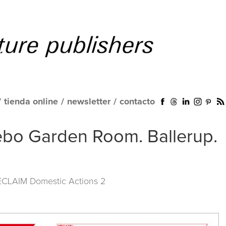
/
tienda online
/
newsletter
/
contacto
ebo Garden Room. Ballerup.
ECLAIM Domestic Actions 2